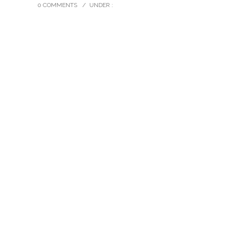
0 COMMENTS
/
UNDER :