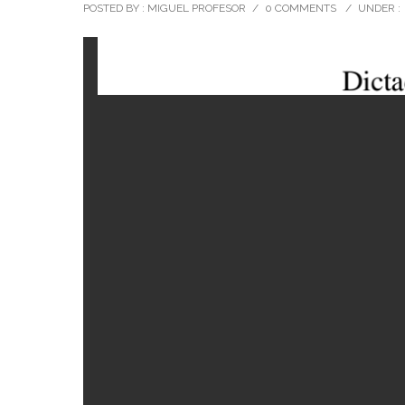
POSTED BY : MIGUEL PROFESOR
/
0 COMMENTS
/
UNDER :