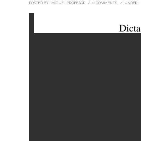
POSTED BY : MIGUEL PROFESOR
/
0 COMMENTS
/
UNDER :