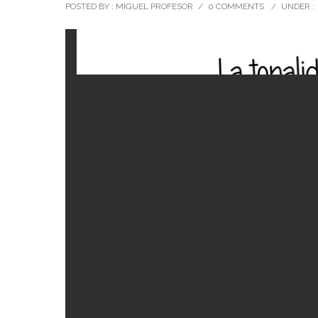
POSTED BY : MIGUEL PROFESOR
/
0 COMMENTS
/
UNDER :