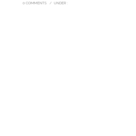
0 COMMENTS
/
UNDER :