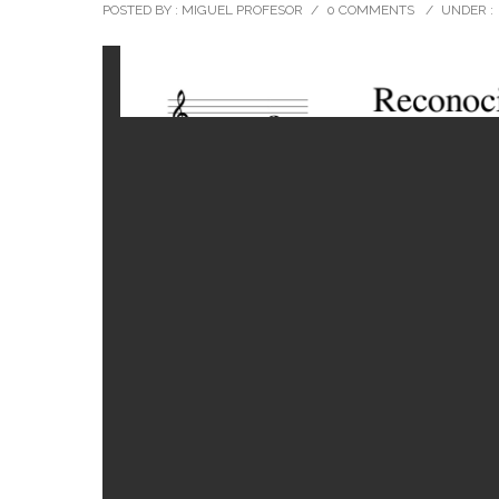
POSTED BY : MIGUEL PROFESOR
/
0 COMMENTS
/
UNDER :