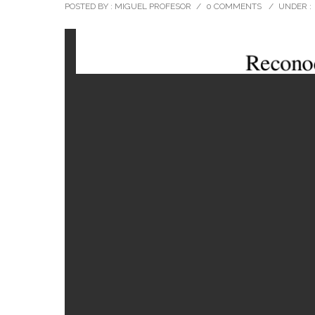
POSTED BY : MIGUEL PROFESOR
/
0 COMMENTS
/
UNDER :